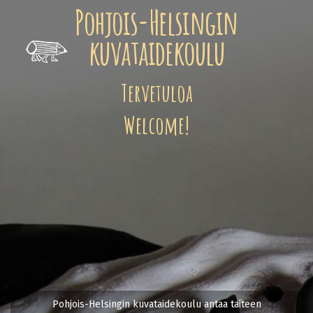
Pohjois-Helsingin
kuvataidekoulu
Tervetuloa
Welcome!
Pohjois-Helsingin kuvataidekoulu antaa taiteen