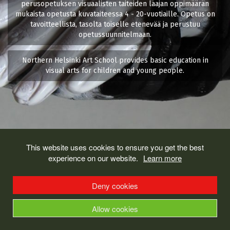
perusopetuksen visuaalisten taiteiden laajan oppimäärän
mukaista opetusta kuvataiteessa 4 - 20-vuotiaille. Opetus on
tavoitteellista, tasolta toiselle etenevää ja perustuu
opetussuunnitelmaan.
Northern Helsinki Art School provides basic education in
visual arts for children and young people.
This website uses cookies to ensure you get the best
experience on our website.
Learn more
Deny cookies
Allow cookies